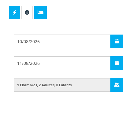
Départ
Arrivée
Guests
Boarding