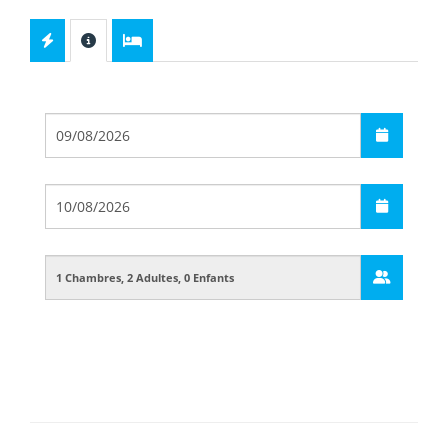
Départ
Arrivée
Guests
Boarding