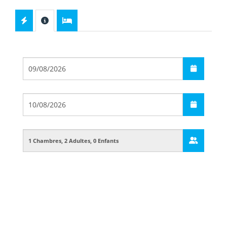
Départ
Arrivée
Guests
Boarding