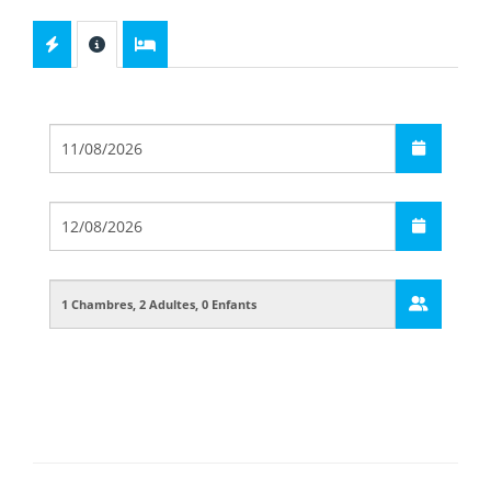
Départ
Arrivée
Guests
Boarding