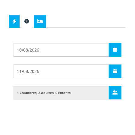
Départ
Arrivée
Guests
Boarding