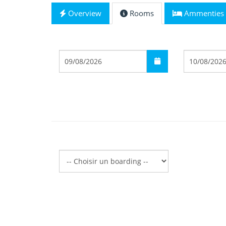
Overview
Rooms
Ammenties
Départ
Arrivée
Boarding
Boarding