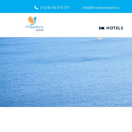
(+216) 94 675 751
info@freedomtravel.tn
HOTELS