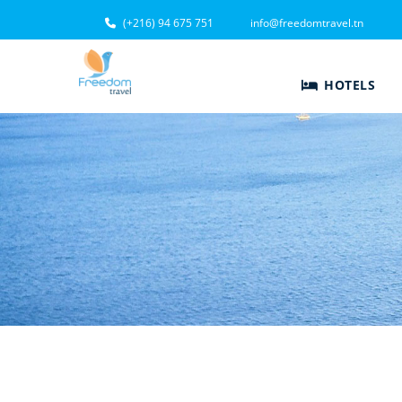
(+216) 94 675 751
info@freedomtravel.tn
HOTELS