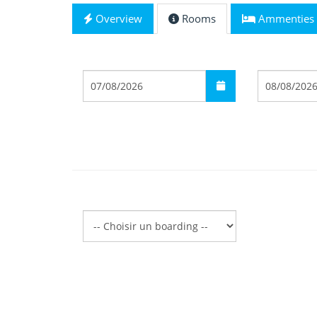
Overview
Rooms
Ammenties
Départ
Arrivée
Boarding
Boarding