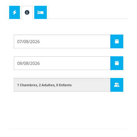
Départ
Arrivée
Guests
Boarding