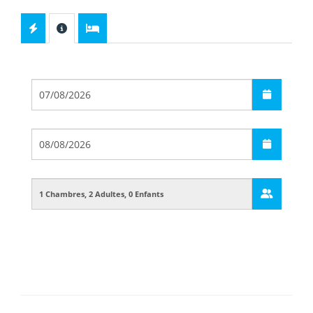
Départ
Arrivée
Guests
Boarding