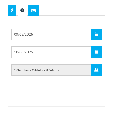
Départ
Arrivée
Guests
Boarding