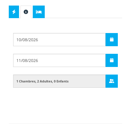
Départ
Arrivée
Guests
Boarding