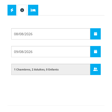
Départ
Arrivée
Guests
Boarding