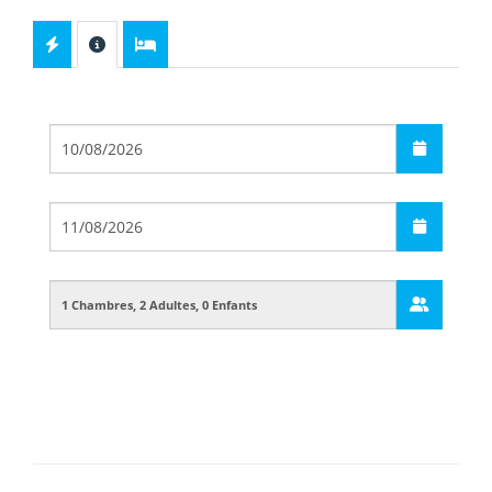
Départ
Arrivée
Guests
Boarding