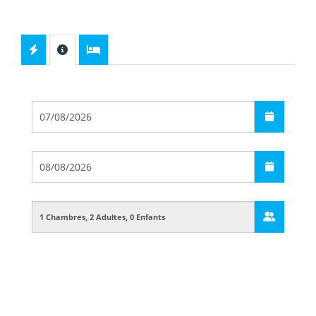
Départ
Arrivée
Guests
Boarding