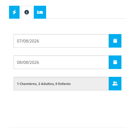
Départ
Arrivée
Guests
Boarding