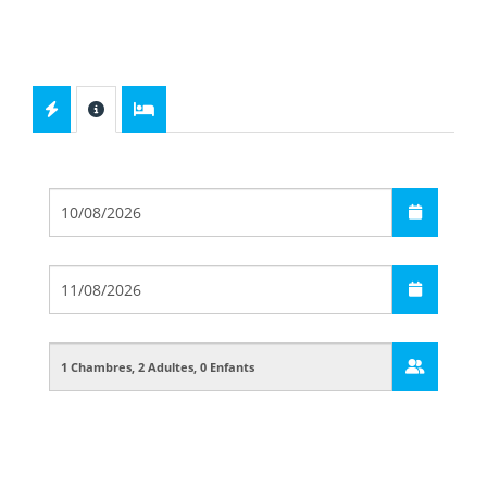
Départ
Arrivée
Guests
Boarding