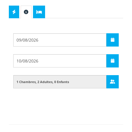
Départ
Arrivée
Guests
Boarding