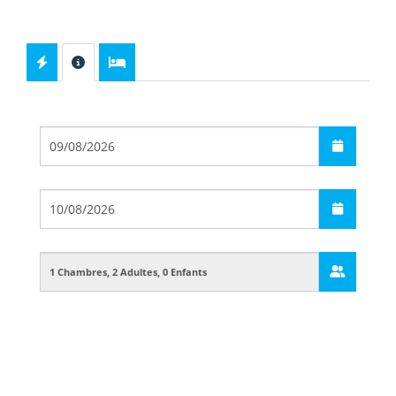
Départ
Arrivée
Guests
Boarding