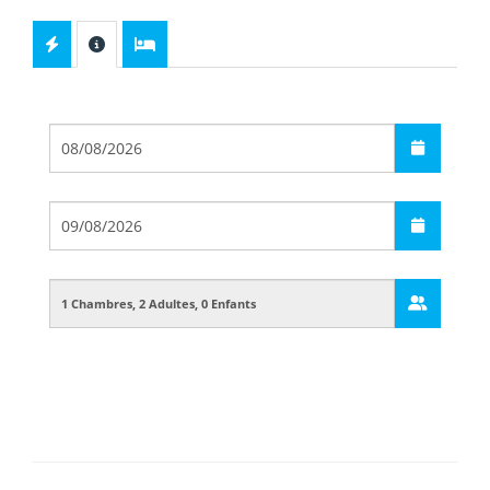
Départ
Arrivée
Guests
Boarding