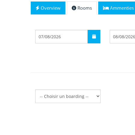
Overview
Rooms
Ammenties
Départ
Arrivée
Boarding
Boarding