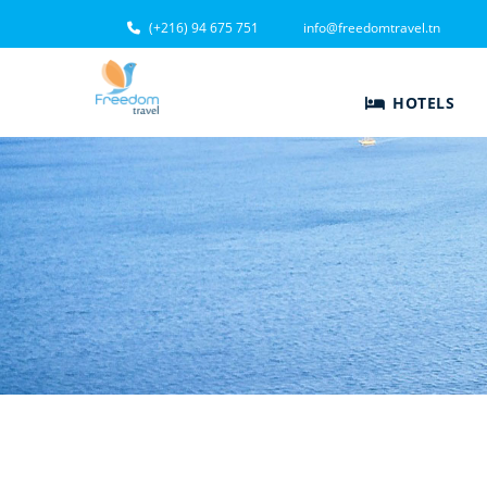
(+216) 94 675 751
info@freedomtravel.tn
HOTELS